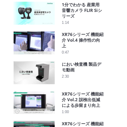
1分でわかる 産業用
音響カメラ FLIR Siシ
リーズ
1:14
XR76シリーズ 機能紹
介 Vol.4 操作性の向
上
0:47
におい検査機 製品デ
モ動画
2:30
XR76シリーズ 機能紹
介 Vol.2 誤検出低減
による歩留まり向上
1:00
XR76シリーズ 機能紹