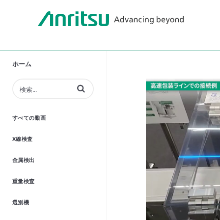
ホーム
動画の検索語句を入力
すべての動画
X線検査
金属検出
重量検査
選別機