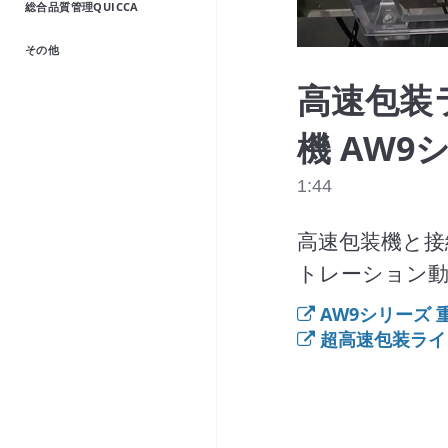
総合品質管理QUICCA
その他
高速包装
機 AW9
1:44
高速包装機と接
トレーション
AW9シリーズ 
超高速包装ライ