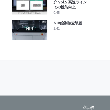
介 Vol.5 高速ライン
での性能向上
0:45
NIR錠剤検査装置
2:41
©Copyright